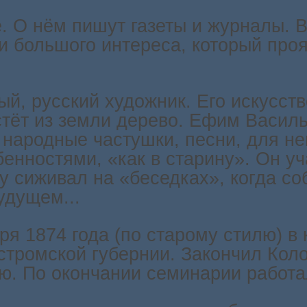
. О нём пишут газеты и журналы. В
и большого интереса, который проя
ый, русский художник. Его искусст
астёт из земли дерево. Ефим Васил
 народные частушки, песни, для не
енностями, «как в старину». Он уч
у сиживал на «беседках», когда со
удущем...
ря 1874 года (по старому стилю) в 
стромской губернии. Закончил Кол
ю. По окончании семинарии работа