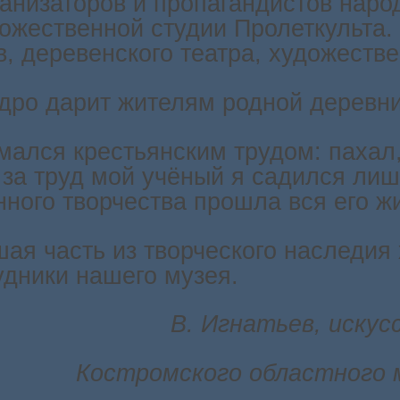
ганизаторов и пропагандистов наро
жественной студии Пролеткульта. 
, деревенского театра, художестве
едро дарит жителям родной деревни
ался крестьянским трудом: пахал, 
и за труд мой учёный я садился лиш
нного творчества прошла вся его жи
я часть из творческого наследия 
удники нашего музея.
В. Игнатьев, искус
Костромского областного 