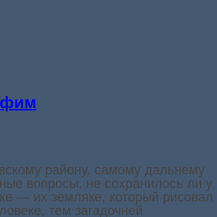
Ефим
ивскому району, самому дальнему
ные вопросы, не сохранилось ли у
еке — их земляке, который рисовал
ловеке, тем загадочней