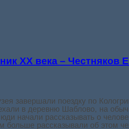
ник ХХ века – Честняков 
узея завершали поездку по Кологр
иехали в деревню Шаблово, на обыч
люди начали рассказывать о челов
ем больше рассказывали об этом че