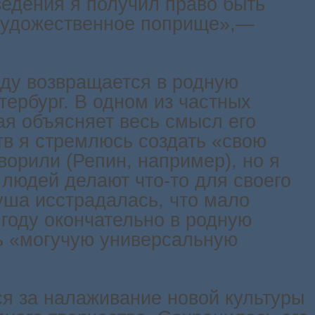
ведения я получил право быть
 художественное поприще»,—
году возвращается в родную
тербург. В одном из частных
ая объясняет весь смысл его
тв я стремлюсь создать «свою
ворили (Репин, например), но я
людей делают что-то для своего
уша исстрадалась, что мало
 году окончательно в родную
ь «могучую универсальную
я за налаживание новой культуры