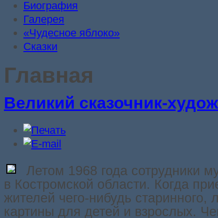
Биография
Галерея
«Чудесное яблоко»
Сказки
Главная
Великий сказочник-худож
Летом 1968 года сотрудники м
в Костромской области. Когда пр
жителей чего-нибудь старинного, 
картины для детей и взрослых. Ч