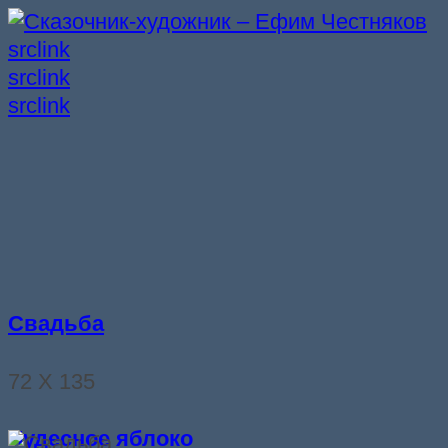
src
link
src
link
src
link
Свадьба
72 Х 135
Чудесное яблоко