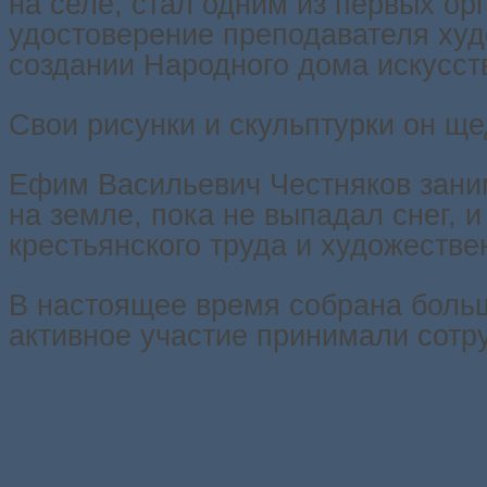
на селе, стал одним из первых ор
удостоверение преподавателя худо
создании Народного дома искусств
Свои рисунки и скульптурки он щ
Ефим Васильевич Честняков заним
на земле, пока не выпадал снег, 
крестьянского труда и художестве
В настоящее время собрана больша
активное участие принимали сотр