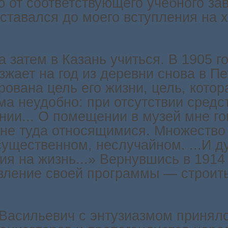
 от соответствующего учебного за
оставался до моего вступления на
 а затем в Казань учиться. В 1905 
зжает на год из деревни снова в Пе
ована цель его жизни, цель, котор
ма неудобно: при отсутствии средс
ении... О помещении в музей мне го
 не туда относящимися. Множество 
существенном, неслучайном. ...И д
ия на жизнь...» Вернувшись в 1914
твление своей программы — строит
Васильевич с энтузиазмом принялс