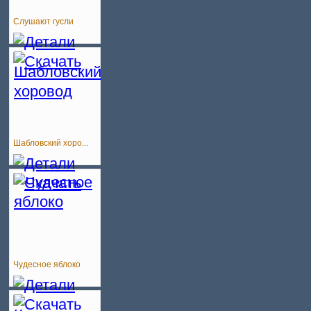
Слушают гусли
Шабловский хоро...
Чудесное яблоко