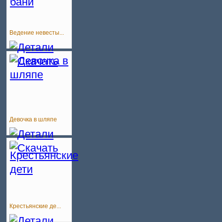
Ведение невесты...
Девочка в шляпе
Крестьянские де...