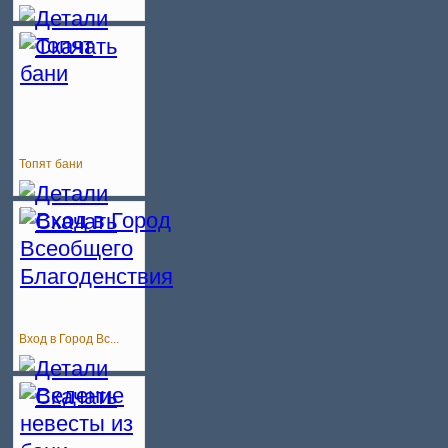
Топят бани
Вход в Город Вс...