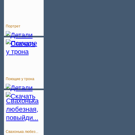
Портрет
Поющие у трона
Свахонька любез...