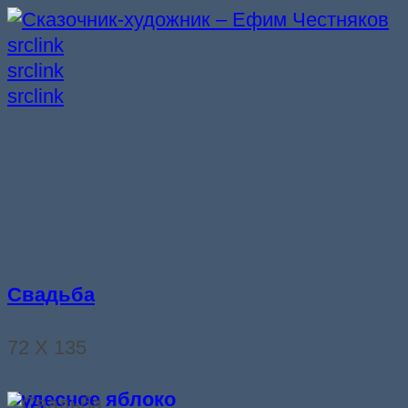
src
link
src
link
src
link
Свадьба
72 Х 135
Чудесное яблоко